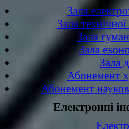
Зала електро
Зала технічної
Зала гуман
Зала екон
Зала 
Абонемент х
Абонемент науково
Електронні ін
Електр