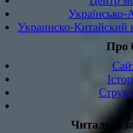
Центр мо
Українсько-
Украинско-Китайский к
Про 
Сай
Істор
Структ
Читальні з