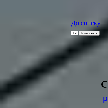
До списку
С
Р