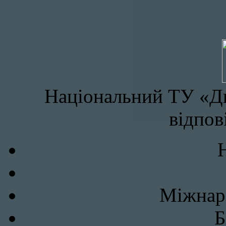
Національний ТУ «Дн
відпов
Міжнаро
Б