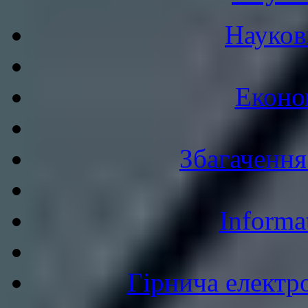
Науков
Еконо
Збагачення
Informa
Гірнича електр