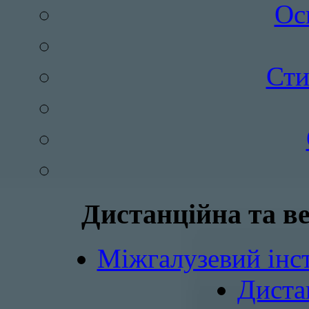
Ос
Сти
Дистанційна та в
Міжгалузевий інст
Диста