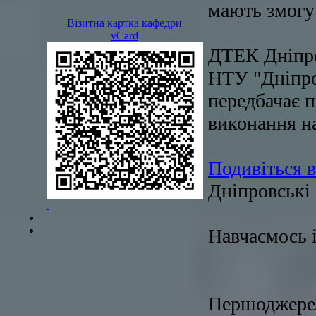
мають змогу 
Візитна картка кафедри
vCard
ДТЕК Дніпро
НТУ "Дніпров
передбачає п
виконання на
Подивіться в
Дніпровські 
Навчаємось 
Першоджере