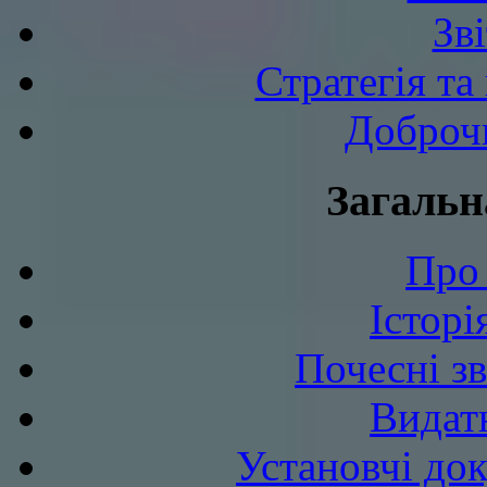
Зв
Стратегія та
Доброчи
Загальн
Про 
Історі
Почесні з
Видат
Установчі до