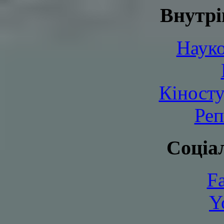
Внутрі
Науко
Кіносту
Реп
Соціа
F
Y