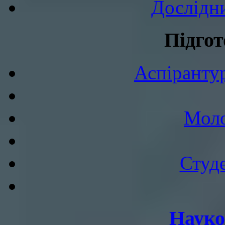
Дослідн
Підгот
Аспірантур
Моло
Студе
Науко