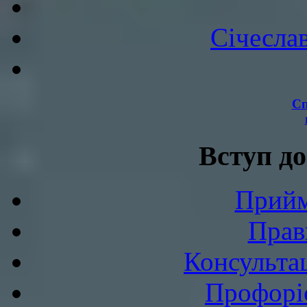
Січесла
Сп
Вступ до
Прийм
Прав
Консультац
Профоріє